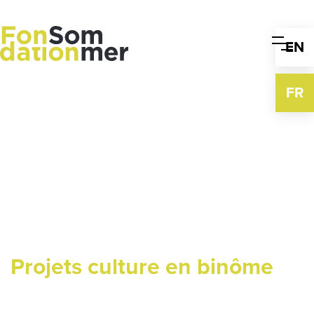
Skip
to
content
EN
FR
Projets culture en binôme