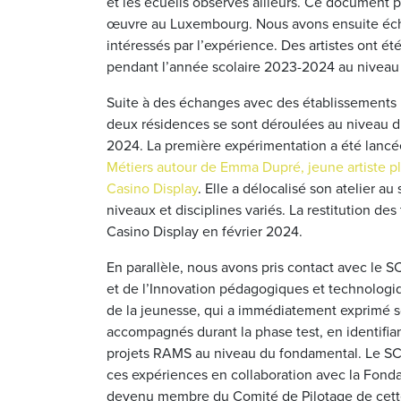
et les écueils observés ailleurs. Ce document
œuvre au Luxembourg. Nous avons ensuite éch
intéressés par l’expérience. Des artistes ont ét
pendant l’année scolaire 2023-2024 au niveau
Suite à des échanges avec des établissements in
deux résidences se sont déroulées au niveau d
2024. La première expérimentation a été lanc
Métiers autour de Emma Dupré, jeune artiste pl
Casino Display
. Elle a délocalisé son atelier au
niveaux et disciplines variés. La restitution des
Casino Display en février 2024.
En parallèle, nous avons pris contact avec le 
et de l’Innovation pédagogiques et technologiq
de la jeunesse, qui a immédiatement exprimé so
accompagnés durant la phase test, en identifia
projets RAMS au niveau du fondamental. Le SC
ces expériences en collaboration avec la Fondati
devenu membre du Comité de Pilotage de cette 