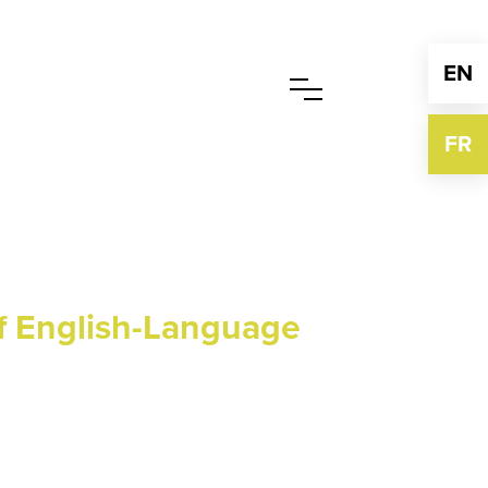
EN
FR
 of English-Language