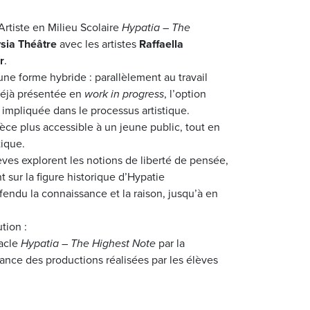
rtiste en Milieu Scolaire
Hypatia – The
sia Théâtre
avec les artistes
Raffaella
r
.
une forme hybride : parallèlement au travail
déjà présentée en
work in progress
,
l’option
 impliquée dans le processus artistique.
ièce plus accessible à un jeune public, tout en
tique.
lèves explorent les notions de
liberté de pensée,
t sur la figure historique d’Hypatie
endu la connaissance et la raison, jusqu’à en
ution
:
acle
Hypatia – The Highest Note
par la
mance
des productions réalisées par les élèves