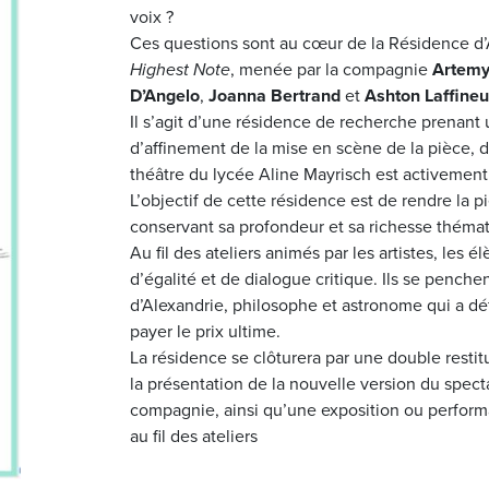
voix ?
Ces questions sont au cœur de la
Résidence d’A
Highest Note
, menée par la compagnie
Artemy
D’Angelo
,
Joanna Bertrand
et
Ashton Laffineu
Il s’agit d’une
résidence de recherche
prenant 
d’affinement de la mise en scène de la pièce, 
théâtre du lycée
Aline Mayrisch
est activement
L’objectif de cette résidence est de
rendre la p
conservant sa profondeur et sa richesse théma
Au fil des
ateliers animés par les artistes, les é
d’égalité et de dialogue critique. Ils se penchen
d’Alexandrie, philosophe et astronome qui a déf
payer le prix ultime.
La résidence se clôturera par une
double restit
la présentation de la nouvelle version du spect
compagnie, ainsi qu’une
exposition ou perfor
au fil des ateliers