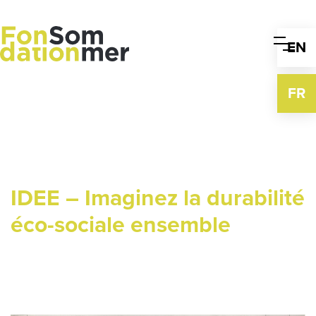
Skip
to
content
EN
FR
IDEE – Imaginez la durabilité
éco-sociale ensemble