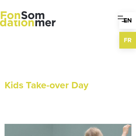
Skip
to
content
EN
FR
Kids Take-over Day