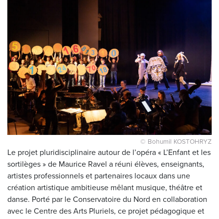
© Bohumil KOSTOHRYZ
Le projet pluridisciplinaire autour de l’opéra « L’Enfant et les
sortilèges » de Maurice Ravel a réuni élèves, enseignants,
artistes professionnels et partenaires locaux dans une
création artistique ambitieuse mêlant musique, théâtre et
danse. Porté par le Conservatoire du Nord en collaboration
avec le Centre des Arts Pluriels, ce projet pédagogique et