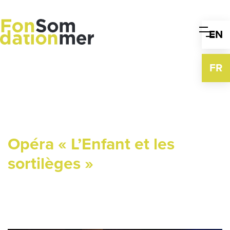
Skip
to
content
EN
FR
Opéra « L’Enfant et les
sortilèges »