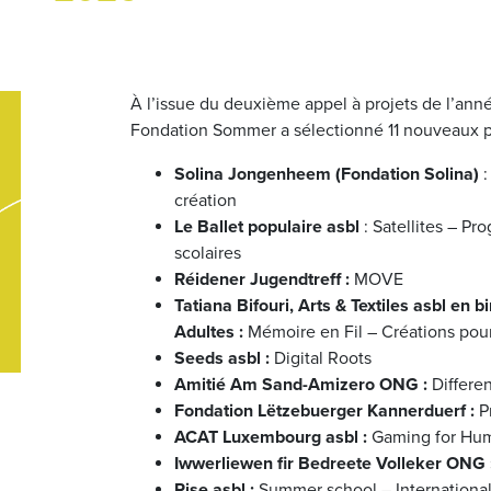
À l’issue du deuxième appel à projets de l’anné
Fondation Sommer a sélectionné 11 nouveaux pr
Solina Jongenheem (Fondation Solina)
:
création
Le Ballet populaire asbl
: Satellites – P
scolaires
Réidener Jugendtreff :
MOVE
Tatiana Bifouri, Arts & Textiles asbl en
Adultes :
Mémoire en Fil – Créations pour
Seeds asbl :
Digital Roots
Amitié Am Sand-Amizero ONG :
Differen
Fondation Lëtzebuerger Kannerduerf :
Pr
ACAT Luxembourg asbl :
Gaming for Hum
Iwwerliewen fir Bedreete Volleker ONG 
Rise asbl :
Summer school – International