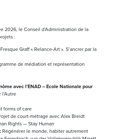
e 2026, le Conseil d’Administration de la
ojets :
 Fresque Graff « Relance-Art ». S’ancrer par la
rogramme de médiation et représentation
 binôme avec l’ENAD – Ecole Nationale pour
 l’Autre
t forms of care
ojet de court-métrage avec Alex Breidt
an Rights — Stay Human
:
Régénérer le monde, habiter autrement
e Feierdaach vun der Volleksrepublik Minett