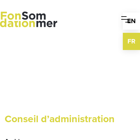
Skip
to
content
EN
FR
Conseil d’administration