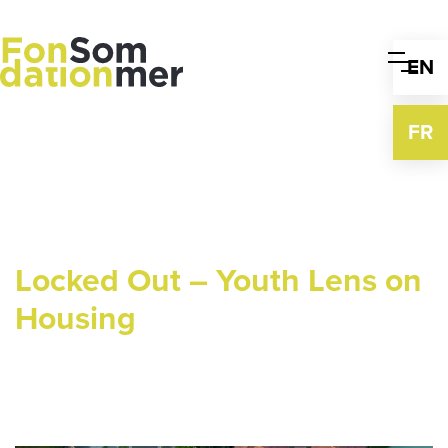
Skip
to
content
EN
FR
Locked Out – Youth Lens on
Housing