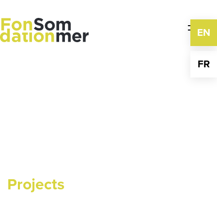
Skip
to
content
EN
FR
Projects