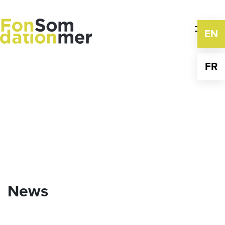
Skip
to
content
EN
FR
News