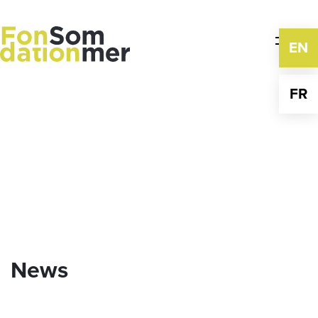
Skip
to
content
EN
FR
News