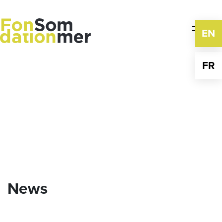
Skip
to
content
EN
FR
News