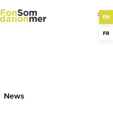
Skip
to
content
EN
FR
News