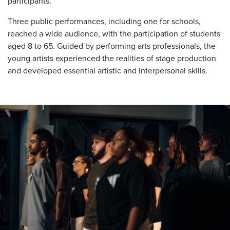
participants.
Three public performances, including one for schools,
reached a wide audience, with the participation of students
aged 8 to 65. Guided by performing arts professionals, the
young artists experienced the realities of stage production
and developed essential artistic and interpersonal skills.