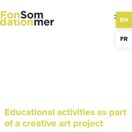
Skip
to
content
EN
FR
Educational activities as part
of a creative art project