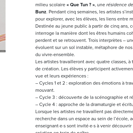
milieu scolaire
« Que Tun ? »
, une
résidence de
Bunz
. Pendant cinq semaines, les artistes s’in
pour explorer, avec les élèves, les liens entre
m
Destinée au jeune public à partir de cinq ans, 
interroge la manière dont les êtres humains coh
perdent et se retrouvent. Trois interprètes – 
évoluent sur un sol instable, métaphore de nos f
du vivre-ensemble.
Les artistes travailleront avec quatre classes, à 
de création. Les élèves y participent activement
vue et leurs expériences :
–
Cycles 1 et 2
: exploration des émotions à trave
mouvant.
–
Cycle 3
: découverte de la scénographie et r
–
Cycle 4
: approche de la dramaturgie et écritu
Lorsque les artistes ne travaillent pas directeme
recherche dans un espace au sein de l’école, ac
enseignant·e·s sont invité·e·s à venir découvrir 
création en train de naître.